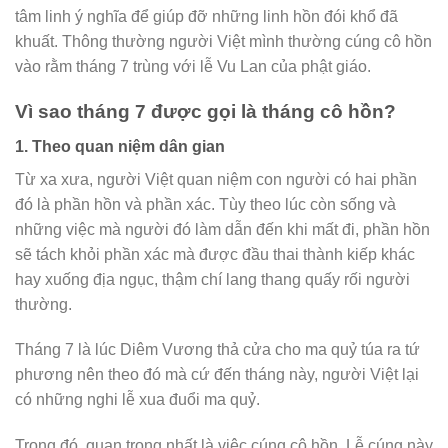
tâm linh ý nghĩa để giúp đỡ những linh hồn đói khổ đã
khuất. Thông thường người Việt mình thường cúng cô hồn
vào rằm tháng 7 trùng với lễ Vu Lan của phật giáo.
Vì sao tháng 7 được gọi là tháng cô hồn?
1. Theo quan niệm dân gian
Từ xa xưa, người Việt quan niệm con người có hai phần
đó là phần hồn và phần xác. Tùy theo lúc còn sống và
những việc mà người đó làm dẫn đến khi mất đi, phần hồn
sẽ tách khỏi phần xác mà được đầu thai thành kiếp khác
hay xuống địa ngục, thậm chí lang thang quấy rối người
thường.
Tháng 7 là lúc Diêm Vương thả cửa cho ma quỷ túa ra tứ
phương nên theo đó mà cứ đến tháng này, người Việt lại
có những nghi lễ xua đuổi ma quỷ.
Trong đó, quan trọng nhất là việc cúng cô hồn. Lễ cúng này