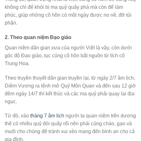
không chỉ để khói bị ma quỷ quậy phá mà còn để làm
phúc, giúp những cô hồn có một ngày được no nê, đỡ tủi
phận.
2. Theo quan niệm Đạo giáo
Quan niệm dân gian xưa của người Việt là vậy, còn dưới
góc độ Đạo giáo, tục cúng cô hồn bắt nguồn từ tích cổ
Trung Hoa.
Theo truyền thuyết dân gian truyền lại, từ ngày 2/7 âm lịch,
Diêm Vương ra lệnh mở Quỷ Môn Quan và đến sau 12 giờ
đêm ngày 14/7 thì kết thúc và các ma quỷ phải quay lại địa
ngục.
Từ đó, vào
tháng 7 âm lịch
người ta quan niệm trên dương
thế có nhiều quỷ đói quấy rối nên phải cúng cháo, gạo và
muối cho chúng để tránh xui xẻo mang đến bình an cho cả
gia đình.