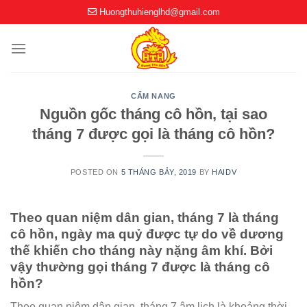
Skip
Huongthuhienglhd@gmail.com
to
content
CẨM NANG
Nguồn gốc tháng cô hồn, tại sao
tháng 7 được gọi là tháng cô hồn?
POSTED ON
5 THÁNG BẢY, 2019
BY
HAIDV
Theo quan niệm dân gian, tháng 7 là tháng
cô hồn, ngày ma quỷ được tự do về dương
thế khiến cho tháng này nặng âm khí. Bởi
vậy thường gọi tháng 7 được là tháng cô
hồn?
Theo quan niệm dân gian, tháng 7 âm lịch là khoảng thời