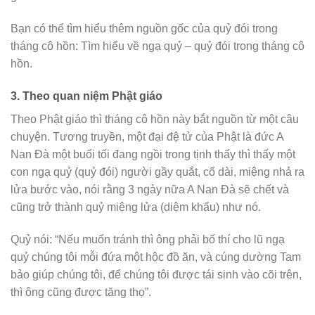
Bạn có thể tìm hiểu thêm nguồn gốc của quỷ đói trong
tháng cô hồn: Tìm hiểu về ngạ quỷ – quỷ đói trong tháng cô
hồn.
3. Theo quan niệm Phật giáo
Theo Phật giáo thì tháng cô hồn này bắt nguồn từ một câu
chuyện. Tương truyền, một đại đệ tử của Phật là đức A
Nan Đà một buổi tối đang ngồi trong tịnh thấy thì thấy một
con ngạ quỷ (quỷ đói) người gầy quắt, cổ dài, miệng nhả ra
lửa bước vào, nói rằng 3 ngày nữa A Nan Đà sẽ chết và
cũng trở thành quỷ miệng lửa (diệm khẩu) như nó.
Quỷ nói: “Nếu muốn tránh thì ông phải bố thí cho lũ ngạ
quỷ chúng tôi mỗi đứa một hộc đồ ăn, và cúng dường Tam
bảo giúp chúng tôi, để chúng tôi được tái sinh vào cõi trên,
thì ông cũng được tăng thọ”.